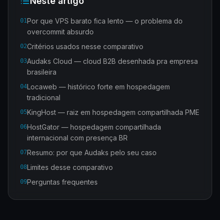
Neste artigo
Por que VPS barato fica lento — o problema do
01
overcommit absurdo
Critérios usados nesse comparativo
02
Audaks Cloud — cloud B2B desenhada pra empresa
03
brasileira
Locaweb — histórico forte em hospedagem
04
tradicional
KingHost — raiz em hospedagem compartilhada PME
05
HostGator — hospedagem compartilhada
06
internacional com presença BR
Resumo: por que Audaks pelo seu caso
07
Limites desse comparativo
08
Perguntas frequentes
09