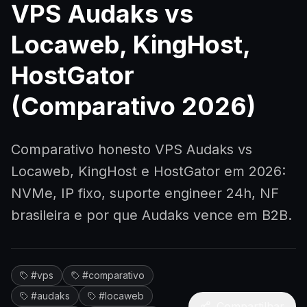
VPS Audaks vs
Seja Par
Locaweb, KingHost,
Sobre N
HostGator
(Comparativo 2026)
Falar com
Comparativo honesto VPS Audaks vs
En
Locaweb, KingHost e HostGator em 2026:
NVMe, IP fixo, suporte engineer 24h, NF
brasileira e por que Audaks vence em B2B.
#
vps
#
comparativo
#
audaks
#
locaweb
Compartilhar