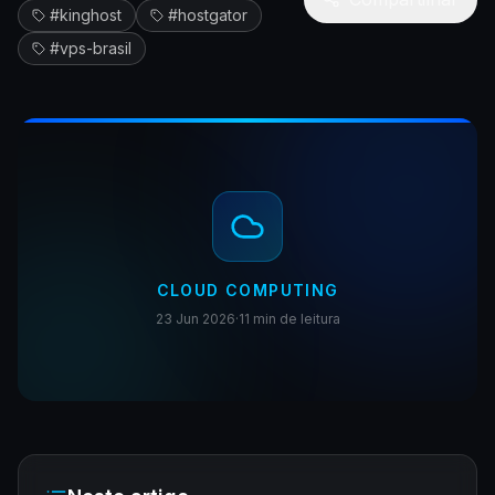
#
kinghost
#
hostgator
#
vps-brasil
CLOUD COMPUTING
23 Jun 2026
·
11 min
de leitura