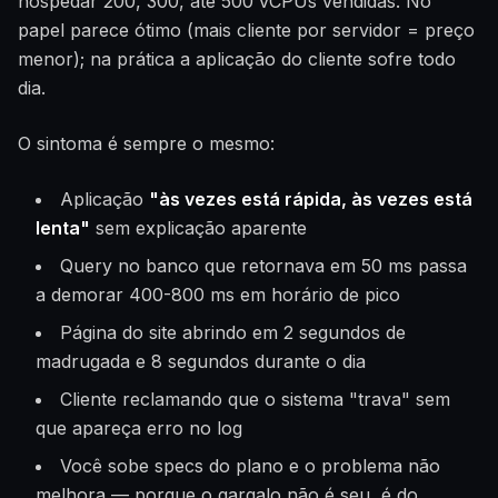
hospedar 200, 300, até 500 vCPUs vendidas. No
papel parece ótimo (mais cliente por servidor = preço
menor); na prática a aplicação do cliente sofre todo
dia.
O sintoma é sempre o mesmo:
Aplicação
"às vezes está rápida, às vezes está
lenta"
sem explicação aparente
Query no banco que retornava em 50 ms passa
a demorar 400-800 ms em horário de pico
Página do site abrindo em 2 segundos de
madrugada e 8 segundos durante o dia
Cliente reclamando que o sistema "trava" sem
que apareça erro no log
Você sobe specs do plano e o problema não
melhora — porque o gargalo não é seu, é do