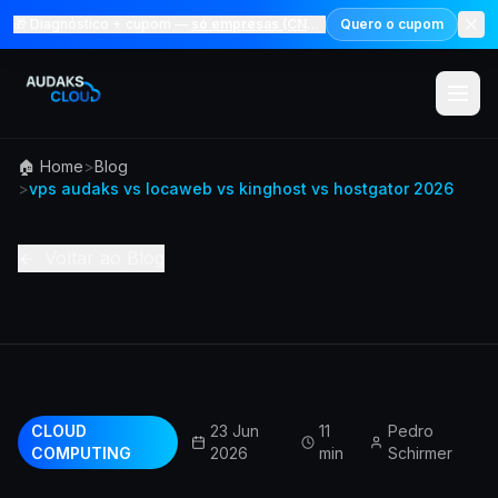
🎁 Diagnóstico + cupom —
só empresas (CNPJ)
Quero o cupom
🏠 Home
>
Blog
Menu
>
vps audaks vs locaweb vs kinghost vs hostgator 2026
Solucoes
Voltar ao Blog
Marketp
Precos
Audaks 
CLOUD
23 Jun
11
Pedro
COMPUTING
2026
min
Schirmer
Academ