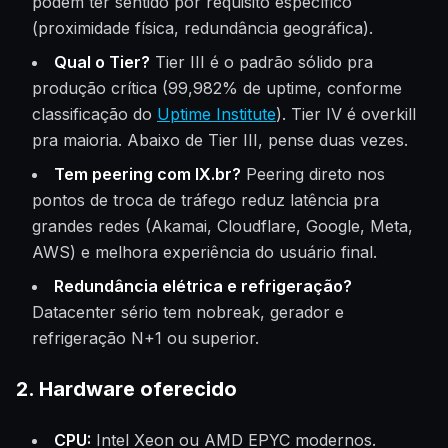
podem ter sentido por requisito específico
(proximidade física, redundância geográfica).
Qual o Tier?
Tier III é o padrão sólido pra
produção crítica (99,982% de uptime, conforme
classificação do
Uptime Institute
). Tier IV é overkill
pra maioria. Abaixo de Tier III, pense duas vezes.
Tem peering com IX.br?
Peering direto nos
pontos de troca de tráfego reduz latência pra
grandes redes (Akamai, Cloudflare, Google, Meta,
AWS) e melhora experiência do usuário final.
Redundância elétrica e refrigeração?
Datacenter sério tem nobreak, gerador e
refrigeração N+1 ou superior.
2. Hardware oferecido
CPU:
Intel Xeon ou AMD EPYC modernos.