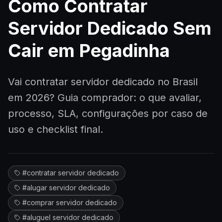
Como Contratar
Seja Par
Servidor Dedicado Sem
Cair em Pegadinha
Sobre N
Vai contratar servidor dedicado no Brasil
Falar com
em 2026? Guia comprador: o que avaliar,
processo, SLA, configurações por caso de
En
uso e checklist final.
#
contratar servidor dedicado
#
alugar servidor dedicado
#
comprar servidor dedicado
#
aluguel servidor dedicado