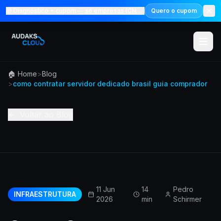
🎁 Diagnóstico + cupom —
só empresas (CNPJ)
Quero o cupom
🏠 Home
>
Blog
Menu
>
como contratar servidor dedicado brasil guia comprador
Solucoes
Voltar ao Blog
Marketp
Precos
Audaks 
11 Jun
14
Pedro
INFRAESTRUTURA
2026
min
Schirmer
Academ