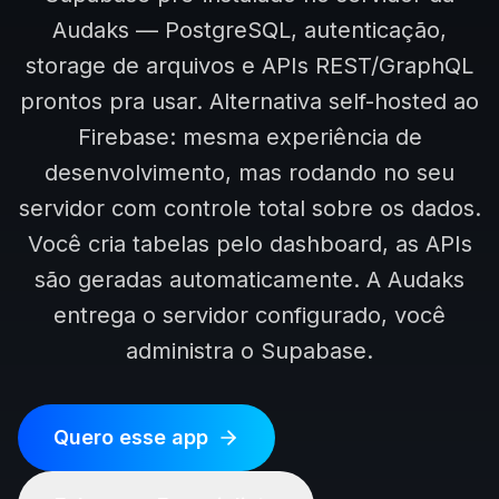
Audaks — PostgreSQL, autenticação,
Seja Par
storage de arquivos e APIs REST/GraphQL
prontos pra usar. Alternativa self-hosted ao
Sobre N
Firebase: mesma experiência de
desenvolvimento, mas rodando no seu
servidor com controle total sobre os dados.
Falar com
Você cria tabelas pelo dashboard, as APIs
En
são geradas automaticamente. A Audaks
entrega o servidor configurado, você
administra o Supabase.
Quero esse app