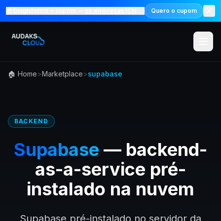
🎁 Diagnóstico + cupom —
só empresas (CNPJ)
Quero o cupom
🏠 Home
>
Marketplace
>
supabase
Menu
Solucoes
BACKEND
Marketp
Supabase
—
backend-
as-a-service
pré-
Precos
instalado na nuvem
Audaks 
Academ
Supabase pré-instalado no servidor da