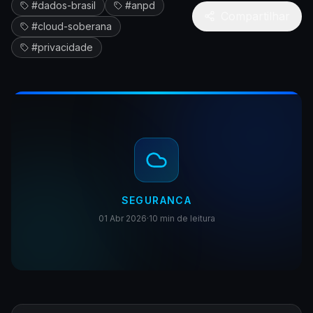
#
dados-brasil
#
anpd
Compartilhar
#
cloud-soberana
#
privacidade
SEGURANCA
01 Abr 2026
·
10 min
de leitura