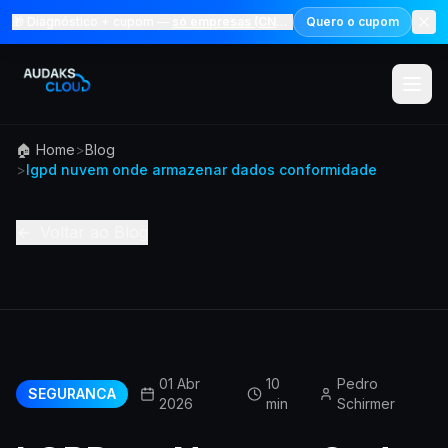
🎁 Diagnóstico + cupom —
só empresas (CNPJ)
Quero o cupom
🏠 Home
>
Blog
Menu
>
lgpd nuvem onde armazenar dados conformidade
Solucoes
Voltar ao Blog
Marketp
Precos
Audaks 
01 Abr
10
Pedro
SEGURANCA
2026
min
Schirmer
Academ