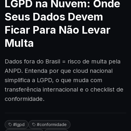
LGPD na Nuvem: Onde
Seja Par
Seus Dados Devem
Ficar Para Não Levar
Sobre N
Multa
Falar com
Dados fora do Brasil = risco de multa pela
En
ANPD. Entenda por que cloud nacional
simplifica a LGPD, o que muda com
transferência internacional e o checklist de
conformidade.
#
lgpd
#
conformidade