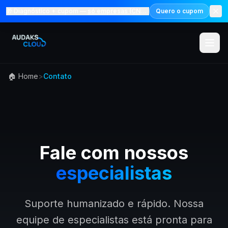
🎁 Diagnóstico + cupom —
só empresas (CNPJ)
Quero o cupom
🏠 Home
>
Contato
Menu
Solucoes
Marketp
Fale com nossos
especialistas
Precos
Audaks 
Suporte humanizado e rápido. Nossa
equipe de especialistas está pronta para
Academ